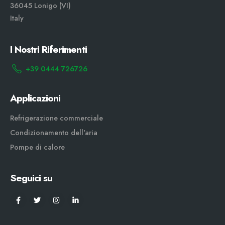
36045 Lonigo (VI)
Italy
I Nostri Riferimenti
+39 0444 726726
Applicazioni
Refrigerazione commerciale
Condizionamento dell'aria
Pompe di calore
Seguici su