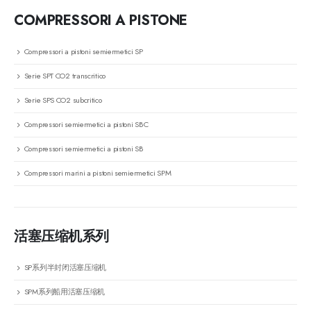
COMPRESSORI A PISTONE
Compressori a pistoni semiermetici SP
Serie SPT CO2 transcritico
Serie SPS CO2 subcritico
Compressori semiermetici a pistoni SBC
Compressori semiermetici a pistoni SB
Compressori marini a pistoni semiermetici SPM
活塞压缩机系列
SP系列半封闭活塞压缩机
SPM系列船用活塞压缩机