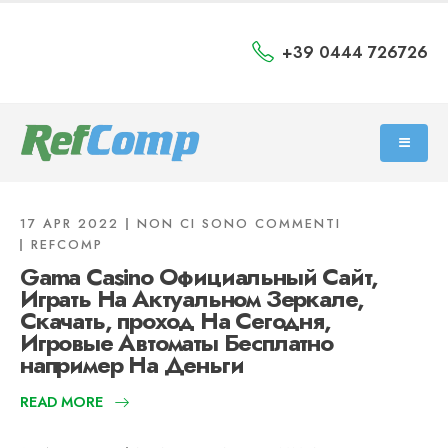
+39 0444 726726
17 APR 2022
NON CI SONO COMMENTI
REFCOMP
Gama Casino Официальный Сайт,
Играть На Актуальном Зеркале,
Скачать, проход На Сегодня,
Игровые Автоматы Бесплатно
например На Деньги
READ MORE