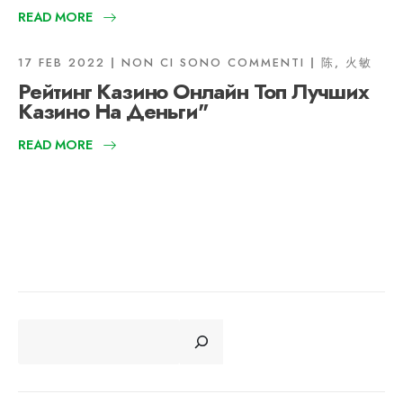
READ MORE
17 FEB 2022
NON CI SONO COMMENTI
陈, 火敏
Рейтинг Казино Онлайн Топ Лучших
Казино На Деньги"
READ MORE
CERCA