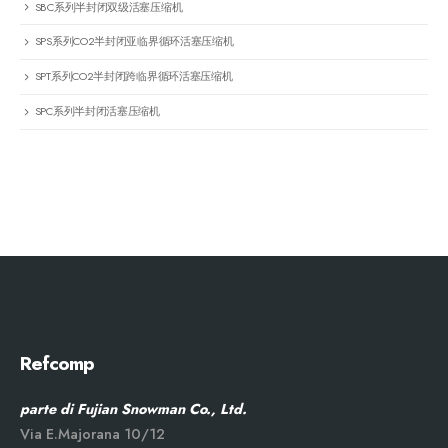
SBC系列半封闭双级活塞压缩机
SPS系列CO2半封闭亚临界循环活塞压缩机
SPT系列CO2半封闭跨临界循环活塞压缩机
SPC系列半封闭活塞压缩机
Refcomp
parte di Fujian Snowman Co., Ltd.
Via E.Majorana 10/12