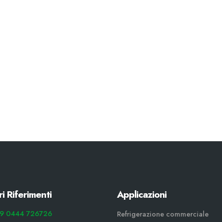
ri Riferimenti
Applicazioni
9 0444 726726
Refrigerazione commerciale