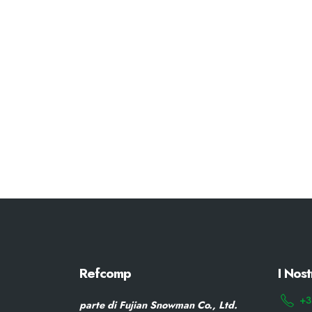
Refcomp
I Nost
+3
parte di Fujian Snowman Co., Ltd.