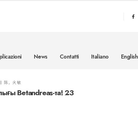
licazioni
News
Contatti
Italiano
English
陈, 火敏
лығы Betandreas-та! 23