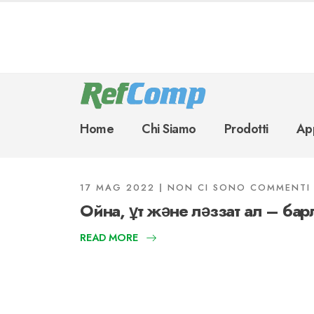
Home
Chi Siamo
Prodotti
App
17 MAG 2022
NON CI SONO COMMENTI
Ойна, ұт және ләззат ал – бар
READ MORE