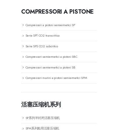
COMPRESSORI A PISTONE
Compressori a pistoni semiermetici SP
Serie SPT CO2 transcritico
Serie SPS CO2 subcritico
Compressori semiermetici a pistoni SBC
Compressori semiermetici a pistoni SB
Compressori marini a pistoni semiermetici SPM
活塞压缩机系列
SP系列半封闭活塞压缩机
SPM系列船用活塞压缩机