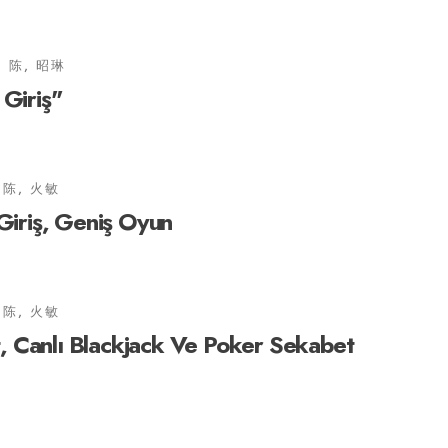
陈, 昭琳
Giriş"
陈, 火敏
 Giriş, Geniş Oyun
陈, 火敏
t, Canlı Blackjack Ve Poker Sekabet