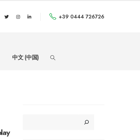
+39 0444 726726
中文 (中国)
CERCA
lay