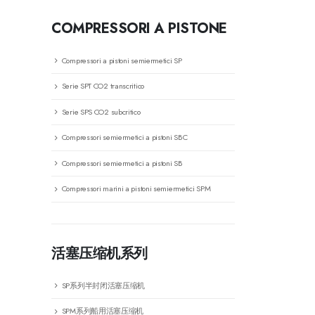
COMPRESSORI A PISTONE
Compressori a pistoni semiermetici SP
Serie SPT CO2 transcritico
Serie SPS CO2 subcritico
Compressori semiermetici a pistoni SBC
Compressori semiermetici a pistoni SB
Compressori marini a pistoni semiermetici SPM
活塞压缩机系列
SP系列半封闭活塞压缩机
SPM系列船用活塞压缩机