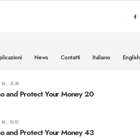
licazioni
News
Contatti
Italiano
English
林, 高潮
no and Protect Your Money 20
林, 晗阳
no and Protect Your Money 43