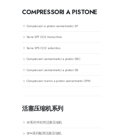
COMPRESSORI A PISTONE
Compressori a pistoni semiermetici SP
Serie SPT CO2 transcritico
Serie SPS CO2 subcritico
Compressori semiermetici a pistoni SBC
Compressori semiermetici a pistoni SB
Compressori marini a pistoni semiermetici SPM
活塞压缩机系列
SP系列半封闭活塞压缩机
SPM系列船用活塞压缩机