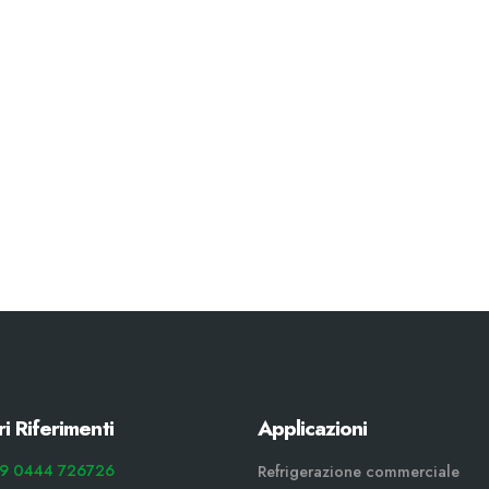
ri Riferimenti
Applicazioni
9 0444 726726
Refrigerazione commerciale