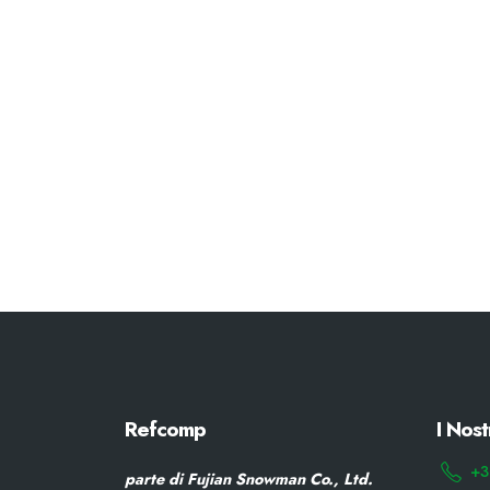
Refcomp
I Nost
+3
parte di Fujian Snowman Co., Ltd.