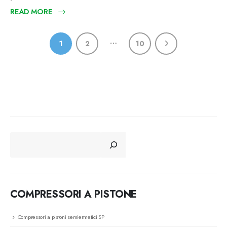
READ MORE
…
1
2
10
CERCA
COMPRESSORI A PISTONE
Compressori a pistoni semiermetici SP