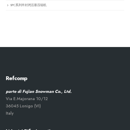
SPC系列半封闭活塞压缩机
Refcomp
parte di Fujian Snowman Co., Ltd.
Via E.Majorana 10/12
36045 Lonigo (VI)
Italy