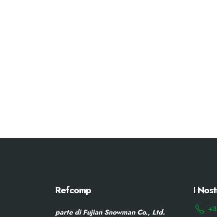
Refcomp
I Nost
+3
parte di Fujian Snowman Co., Ltd.