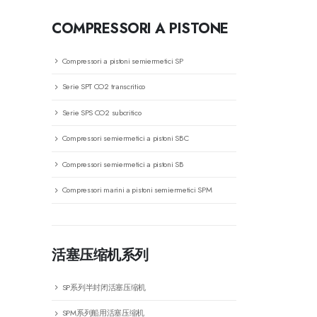
COMPRESSORI A PISTONE
Compressori a pistoni semiermetici SP
Serie SPT CO2 transcritico
Serie SPS CO2 subcritico
Compressori semiermetici a pistoni SBC
Compressori semiermetici a pistoni SB
Compressori marini a pistoni semiermetici SPM
活塞压缩机系列
SP系列半封闭活塞压缩机
SPM系列船用活塞压缩机