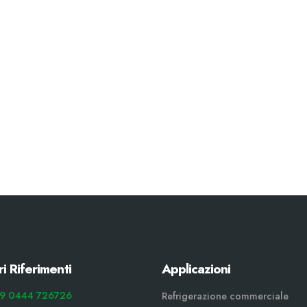
ri Riferimenti
Applicazioni
9 0444 726726
Refrigerazione commerciale