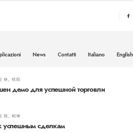
licazioni
News
Contatti
Italiano
English
林, 晗阳
шен демо для успешной торговли
陈, 昭琳
 к успешным сделкам