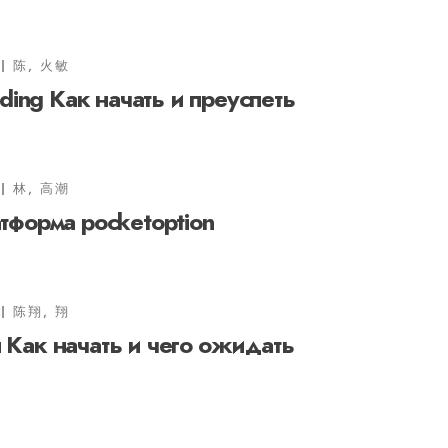
陈, 火敏
ding Как начать и преуспеть
林, 高潮
тформа pocketoption
陈翔, 翔
Как начать и чего ожидать