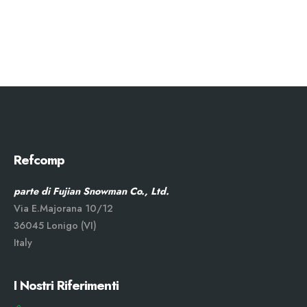
Refcomp
parte di Fujian Snowman Co., Ltd.
Via E.Majorana 10/12
36045 Lonigo (VI)
Italy
I Nostri Riferimenti