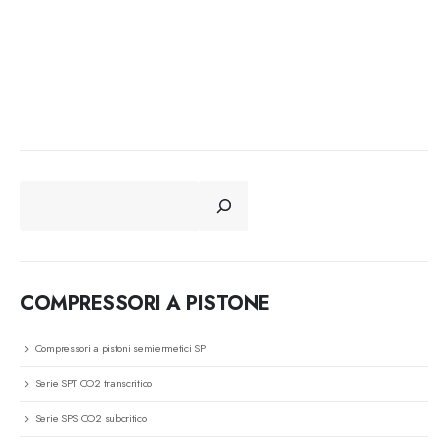
CERCA
COMPRESSORI A PISTONE
Compressori a pistoni semiermetici SP
Serie SPT CO2 transcritico
Serie SPS CO2 subcritico