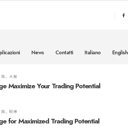
licazioni
News
Contatti
Italiano
English
陈, 火敏
e Maximize Your Trading Potential
陈, 昭琳
e for Maximized Trading Potential