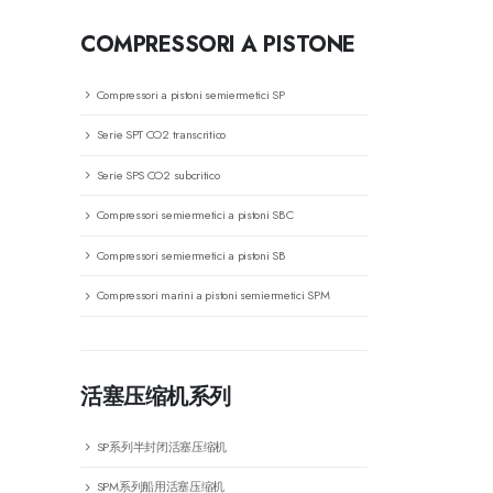
COMPRESSORI A PISTONE
Compressori a pistoni semiermetici SP
Serie SPT CO2 transcritico
Serie SPS CO2 subcritico
Compressori semiermetici a pistoni SBC
Compressori semiermetici a pistoni SB
Compressori marini a pistoni semiermetici SPM
活塞压缩机系列
SP系列半封闭活塞压缩机
SPM系列船用活塞压缩机