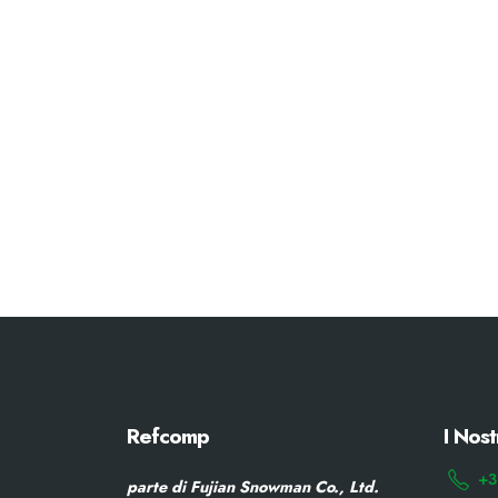
Refcomp
I Nost
+3
parte di Fujian Snowman Co., Ltd.