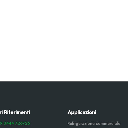
ri Riferimenti
Applicazioni
9 0444 726726
Refrigerazione commerciale