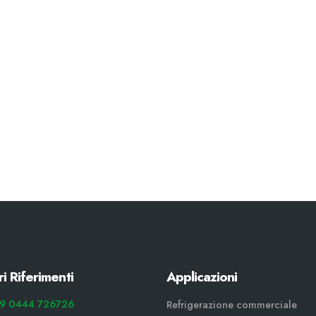
ri Riferimenti
Applicazioni
9 0444 726726
Refrigerazione commerciale