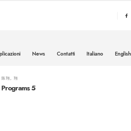
licazioni
News
Contatti
Italiano
English
陈翔, 翔
e Programs 5