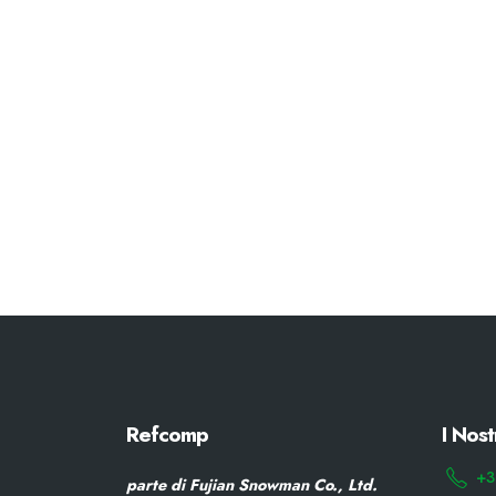
Refcomp
I Nost
+3
parte di Fujian Snowman Co., Ltd.