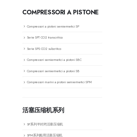
COMPRESSORI A PISTONE
Compressori a pistoni semiermetici SP
Serie SPT CO2 transcritico
Serie SPS CO2 subcritico
Compressori semiermetici a pistoni SBC
Compressori semiermetici a pistoni SB
Compressori marini a pistoni semiermetici SPM
活塞压缩机系列
SP系列半封闭活塞压缩机
SPM系列船用活塞压缩机