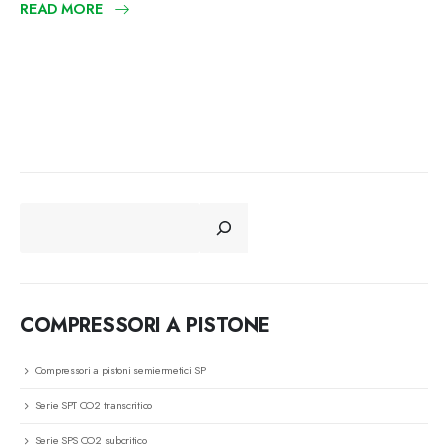
READ MORE
CERCA
COMPRESSORI A PISTONE
Compressori a pistoni semiermetici SP
Serie SPT CO2 transcritico
Serie SPS CO2 subcritico