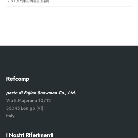
SPC系列半封闭活塞压缩机
Refcomp
parte di Fujian Snowman Co., Ltd.
Via E.Majorana 10/12
36045 Lonigo (VI)
Italy
I Nostri Riferimenti