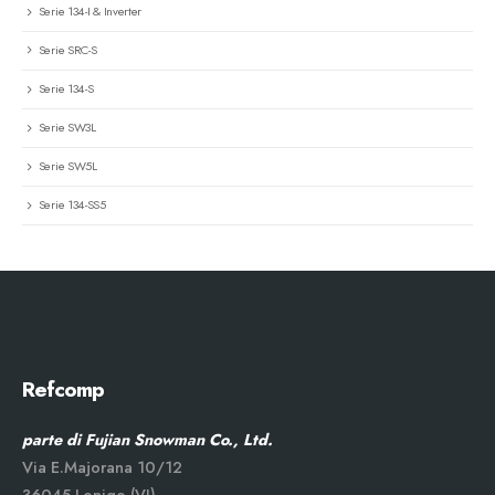
Serie 134-I & Inverter
Serie SRC-S
Serie 134-S
Serie SW3L
Serie SW5L
Serie 134-SS5
Refcomp
parte di Fujian Snowman Co., Ltd.
Via E.Majorana 10/12
36045 Lonigo (VI)