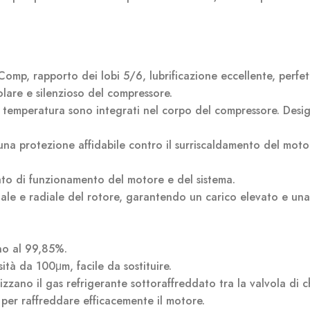
omp, rapporto dei lobi 5/6, lubrificazione eccellente, perfe
lare e silenzioso del compressore.
 di temperatura sono integrati nel corpo del compressore. Desi
una protezione affidabile contro il surriscaldamento del moto
tato di funzionamento del motore e del sistema.
assiale e radiale del rotore, garantendo un carico elevato e un
ino al 99,85%.
ità da 100μm, facile da sostituire.
lizzano il gas refrigerante sottoraffreddato tra la valvola di c
te per raffreddare efficacemente il motore.