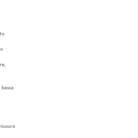
tto
gn
re,
a bassa
hiusura