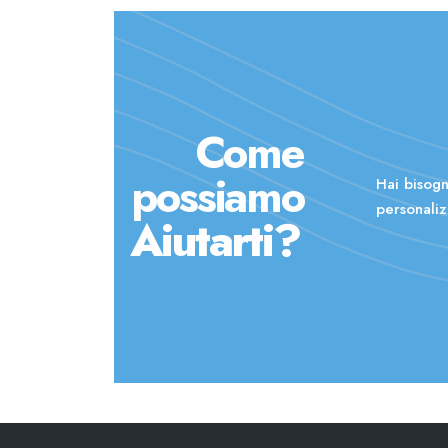
Come
possiamo
Hai bisogn
personaliz
Aiutarti?