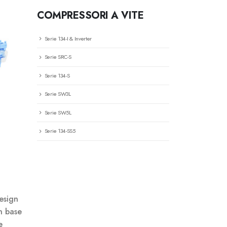
COMPRESSORI A VITE
Serie 134-I & Inverter
Serie SRC-S
Serie 134-S
Serie SW3L
Serie SW5L
Serie 134-SS5
esign
in base
e