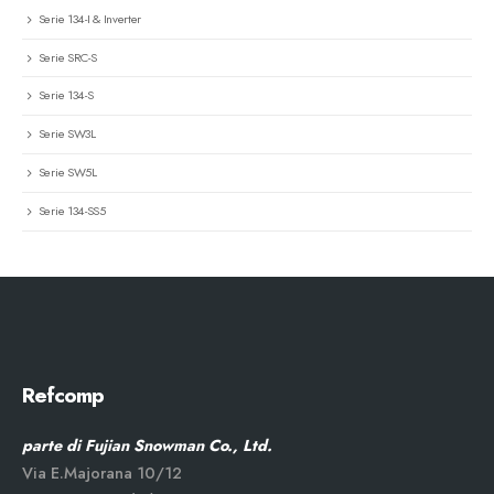
Serie 134-I & Inverter
Serie SRC-S
Serie 134-S
Serie SW3L
Serie SW5L
Serie 134-SS5
Refcomp
parte di Fujian Snowman Co., Ltd.
Via E.Majorana 10/12