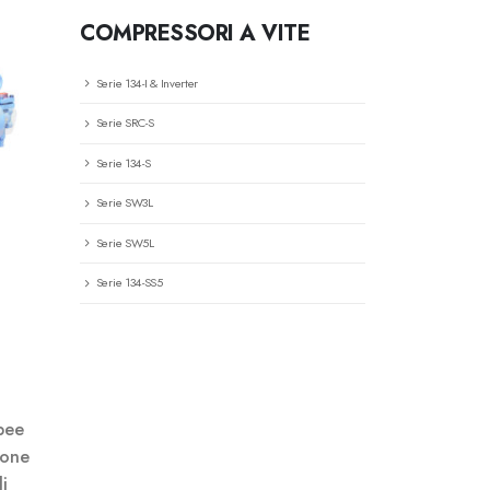
COMPRESSORI A VITE
Serie 134-I & Inverter
Serie SRC-S
Serie 134-S
Serie SW3L
Serie SW5L
Serie 134-SS5
pee
ione
i