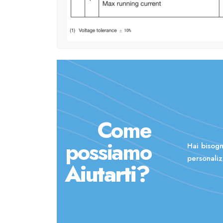
Come
possiamo
Hai bisogn
personaliz
Aiutarti?