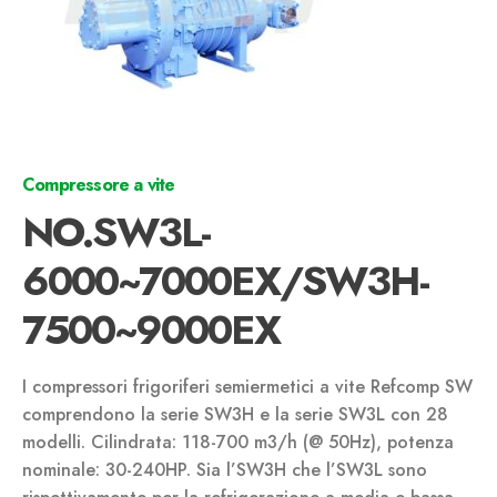
Compressore a vite
NO.SW3L-
6000~7000EX/SW3H-
7500~9000EX
I compressori frigoriferi semiermetici a vite Refcomp SW
comprendono la serie SW3H e la serie SW3L con 28
modelli. Cilindrata: 118-700 m3/h (@ 50Hz), potenza
nominale: 30-240HP. Sia l’SW3H che l’SW3L sono