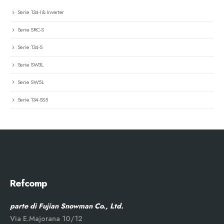
Serie 134-I & Inverter
Serie SRC-S
Serie 134-S
Serie SW3L
Serie SW5L
Serie 134-SS5
Refcomp
parte di Fujian Snowman Co., Ltd.
Via E.Majorana 10/12