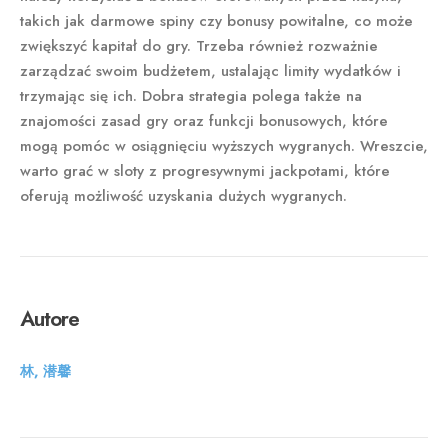
takich jak darmowe spiny czy bonusy powitalne, co może
zwiększyć kapitał do gry. Trzeba również rozważnie
zarządzać swoim budżetem, ustalając limity wydatków i
trzymając się ich. Dobra strategia polega także na
znajomości zasad gry oraz funkcji bonusowych, które
mogą pomóc w osiągnięciu wyższych wygranych. Wreszcie,
warto grać w sloty z progresywnymi jackpotami, które
oferują możliwość uzyskania dużych wygranych.
Autore
林, 潜馨