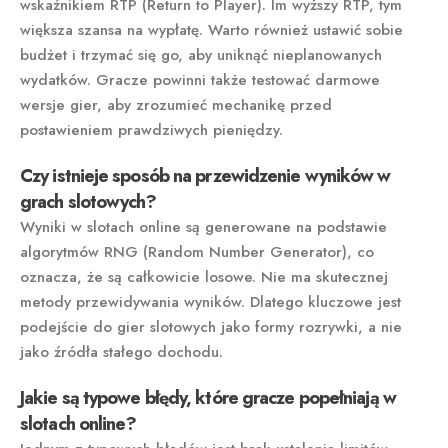
wskaźnikiem RTP (Return to Player). Im wyższy RTP, tym
większa szansa na wypłatę. Warto również ustawić sobie
budżet i trzymać się go, aby uniknąć nieplanowanych
wydatków. Gracze powinni także testować darmowe
wersje gier, aby zrozumieć mechanikę przed
postawieniem prawdziwych pieniędzy.
Czy istnieje sposób na przewidzenie wyników w
grach slotowych?
Wyniki w slotach online są generowane na podstawie
algorytmów RNG (Random Number Generator), co
oznacza, że są całkowicie losowe. Nie ma skutecznej
metody przewidywania wyników. Dlatego kluczowe jest
podejście do gier slotowych jako formy rozrywki, a nie
jako źródła stałego dochodu.
Jakie są typowe błędy, które gracze popełniają w
slotach online?