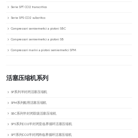
Serie SPT CO2 transcritico
Serie SPS CO2 subcritico
Compressori semiermetici a pistoni SBC
Compressori semiermetici a pistoni SB
Compressori marini a pistoni semiermetici SPM
活塞压缩机系列
SP系列半封闭活塞压缩机
SPM系列船用活塞压缩机
SBC系列半封闭双级活塞压缩机
SPS系列CO2半封闭亚临界循环活塞压缩机
SPT系列CO2半封闭跨临界循环活塞压缩机