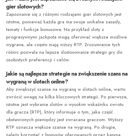
gier slotowych?
Zapoznanie się z różnymi rodzajami gier slotowych jest
istotne, ponieważ każda gra ma swoje unikalne zasady,
tematy i funkcje bonusowe. Na przykład sloty z
progresywnymi jackpota mogą oferować większe możliwe
wygrane, ale często mają niższy RTP. Zrozumienie tych
różnic pozwala na lepsze dostosowanie strategii gry do
osobistych preferencji i celów.
Jakie są najlepsze strategie na zwiększenie szans na
wygraną w slotach online?
Aby zwiększyć szanse na wygraną w slotach online, warto
zwrócić uwagę na kilka kluczowych strategii. Po pierwsze,
istotne jest wybranie slotów o wysokim wskaźniku zwrotu
dla gracza (RTP), który informuje o tym, jaka część
obstawionych pieniędzy jest zwracana graczom. Wyższy
RTP oznacza większe szanse na wygraną. Po drugie,
należy korzystać z bonusów oferowanych przez kasyna,