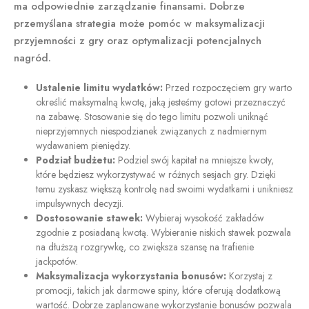
ma odpowiednie zarządzanie finansami. Dobrze
przemyślana strategia może pomóc w maksymalizacji
przyjemności z gry oraz optymalizacji potencjalnych
nagród.
Ustalenie limitu wydatków:
Przed rozpoczęciem gry warto
określić maksymalną kwotę, jaką jesteśmy gotowi przeznaczyć
na zabawę. Stosowanie się do tego limitu pozwoli uniknąć
nieprzyjemnych niespodzianek związanych z nadmiernym
wydawaniem pieniędzy.
Podział budżetu:
Podziel swój kapitał na mniejsze kwoty,
które będziesz wykorzystywać w różnych sesjach gry. Dzięki
temu zyskasz większą kontrolę nad swoimi wydatkami i unikniesz
impulsywnych decyzji.
Dostosowanie stawek:
Wybieraj wysokość zakładów
zgodnie z posiadaną kwotą. Wybieranie niskich stawek pozwala
na dłuższą rozgrywkę, co zwiększa szansę na trafienie
jackpotów.
Maksymalizacja wykorzystania bonusów:
Korzystaj z
promocji, takich jak darmowe spiny, które oferują dodatkową
wartość. Dobrze zaplanowane wykorzystanie bonusów pozwala