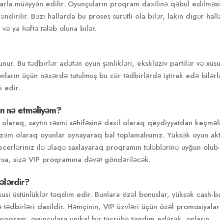
rla müəyyən edilir. Oyunçuların proqram daxilinə qəbul edilməsi
ndirilir. Bəzi hallarda bu proses sürətli ola bilər, lakin digər hal
və ya həftə tələb oluna bilər.
lunur. Bu tədbirlər adətən oyun şənlikləri, eksklüziv partilər və xüsu
onların üçün nəzərdə tutulmuş bu cür tədbirlərdə iştirak edə bilərl
i edir.
ün nə etməliyəm?
laraq, saytın rəsmi səhifəsinə daxil olaraq qeydiyyatdan keçməli
m olaraq oyunlar oynayaraq bal toplamalısınız. Yüksək oyun akti
erləriniz ilə əlaqə saxlayaraq proqramın tələblərinə uyğun olub
arsa, sizə VIP proqramına dəvət göndəriləcək.
ələrdir?
susi üstünlüklər təqdim edir. Bunlara özəl bonuslar, yüksək cash-b
 tədbirləri daxildir. Həmçinin, VIP üzvləri üçün özəl promosiyalar
roqram, oyunçulara unikal bir təcrübə təqdim edərək, onların