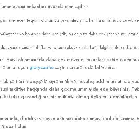
olunan xüsusi imkanları özündə cəmləşdirir:
ştəri meneceri təqdim olunur. Bu şəxs, istədiyiniz hər hansı bir suala cavab 
mükafatlar və bonuslar daha genişdir, bu da sizə daha çox şans və mükafat 
dünyasında xüsusi təkliflər və promo aksiyaları ilə bağlı bilgilər əldə edirsiniz.
ızın idarə olunmasında daha çox mövcud imkanlara sahib olursunu
ı məlumat üçün
glorycasino
saytını ziyarət edə bilərsiniz.
irak şərtlərini diqqətlə öyrənmək və müvafiq addımları atmaq vac
susi təkliflər haqqında daha çox məlumat əldə edə bilərsiniz. Tə
kafatlar qazandığınız bir mühitdə olmaq üçün bu xidmətlərdən
izi inkişaf etdirə və oyun aktıınızı daha səmərəli edə bilərsiniz. 
nə daxil olun.