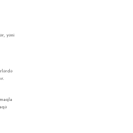
ər, yəni
irlərdə
ır.
amaqla
laqə