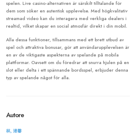
spelen. Live casino-alternativen är särskilt tilltalande för
dem som söker en autentisk upplevelse. Med högkvalitativ
streamad video kan du interagera med verkliga dealers i
realtid, vilket skapar en social atmosfär direkt i din mobil.
Alla dessa funktioner, tillsammans med ett brett utbud av
spel och attraktiva bonusar, gör att användarupplevelsen är
en av de viktigaste aspekterna av spelande på mobila
plattformar. Oavsett om du föredrar att snurra hjulen på en
slot eller delta i ett spännande bordsspel, erbjuder denna
typ av spelande något för alla.
Autore
林, 潜馨