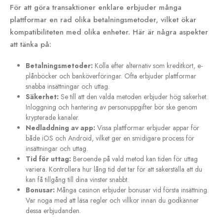
För att göra transaktioner enklare erbjuder många
plattformar en rad olika betalningsmetoder, vilket ökar
kompatibiliteten med olika enheter. Här är några aspekter
att tänka på:
Betalningsmetoder:
Kolla efter alternativ som kreditkort, e-
plånböcker och banköverföringar. Ofta erbjuder plattformar
snabba insättningar och uttag.
Säkerhet:
Se till att den valda metoden erbjuder hög säkerhet.
Inloggning och hantering av personuppgifter bör ske genom
krypterade kanaler.
Nedladdning av app:
Vissa plattformar erbjuder appar för
både iOS och Android, vilket ger en smidigare process för
insättningar och uttag.
Tid för uttag:
Beroende på vald metod kan tiden för uttag
variera. Kontrollera hur lång tid det tar för att säkerställa att du
kan få tillgång till dina vinster snabbt.
Bonusar:
Många casinon erbjuder bonusar vid första insättning.
Var noga med att läsa regler och villkor innan du godkänner
dessa erbjudanden.