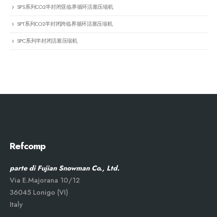
SPS系列CO2半封闭亚临界循环活塞压缩机
SPT系列CO2半封闭跨临界循环活塞压缩机
SPC系列半封闭活塞压缩机
Refcomp
parte di Fujian Snowman Co., Ltd.
Via E.Majorana 10/12
36045 Lonigo (VI)
Italy