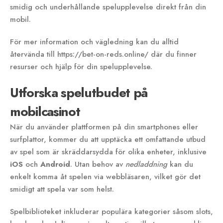
smidig och underhållande spelupplevelse direkt från din
mobil.
För mer information och vägledning kan du alltid
återvända till https://bet-on-reds.online/ där du finner
resurser och hjälp för din spelupplevelse.
Utforska spelutbudet på
mobilcasinot
När du använder plattformen på din smartphones eller
surfplattor, kommer du att upptäcka ett omfattande utbud
av spel som är skräddarsydda för olika enheter, inklusive
iOS
och
Android
. Utan behov av
nedladdning
kan du
enkelt komma åt spelen via webbläsaren, vilket gör det
smidigt att spela var som helst.
Spelbiblioteket inkluderar populära kategorier såsom slots,