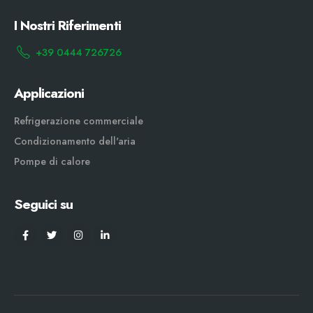
I Nostri Riferimenti
+39 0444 726726
Applicazioni
Refrigerazione commerciale
Condizionamento dell'aria
Pompe di calore
Seguici su