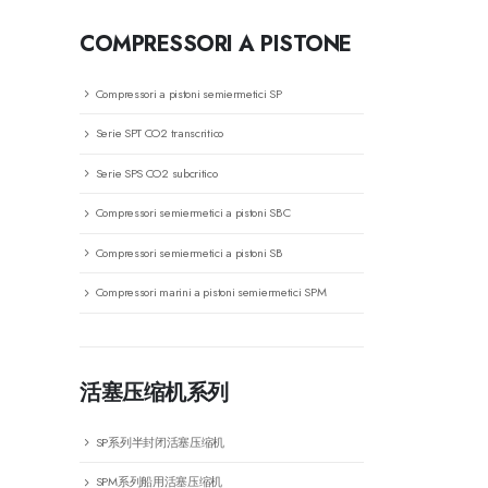
COMPRESSORI A PISTONE
Compressori a pistoni semiermetici SP
Serie SPT CO2 transcritico
Serie SPS CO2 subcritico
Compressori semiermetici a pistoni SBC
Compressori semiermetici a pistoni SB
Compressori marini a pistoni semiermetici SPM
活塞压缩机系列
SP系列半封闭活塞压缩机
SPM系列船用活塞压缩机