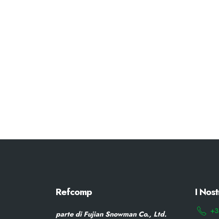
Refcomp
I Nost
+3
parte di Fujian Snowman Co., Ltd.