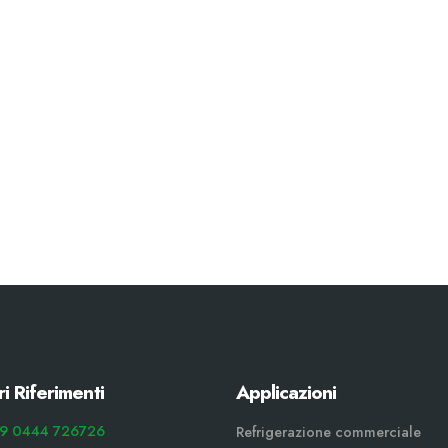
ri Riferimenti
Applicazioni
9 0444 726726
Refrigerazione commerciale