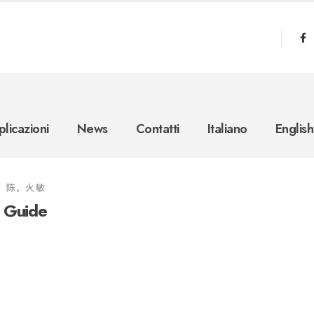
licazioni
News
Contatti
Italiano
English
陈, 火敏
p Guide