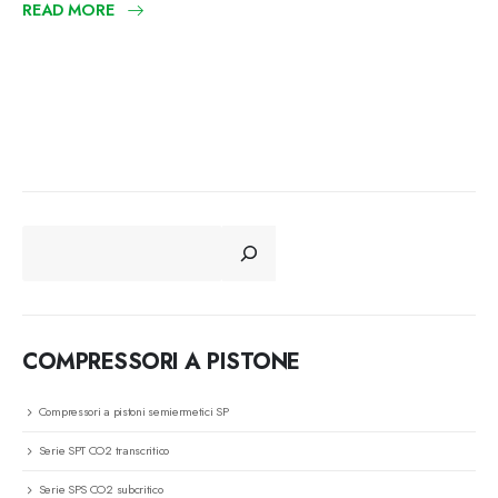
READ MORE
CERCA
COMPRESSORI A PISTONE
Compressori a pistoni semiermetici SP
Serie SPT CO2 transcritico
Serie SPS CO2 subcritico