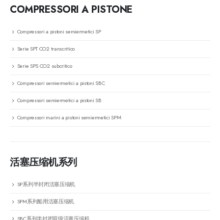
COMPRESSORI A PISTONE
Compressori a pistoni semiermetici SP
Serie SPT CO2 transcritico
Serie SPS CO2 subcritico
Compressori semiermetici a pistoni SBC
Compressori semiermetici a pistoni SB
Compressori marini a pistoni semiermetici SPM
活塞压缩机系列
SP系列半封闭活塞压缩机
SPM系列船用活塞压缩机
SBC系列半封闭双级活塞压缩机