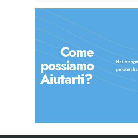
Come
possiamo
Hai bisogn
personaliz
Aiutarti?