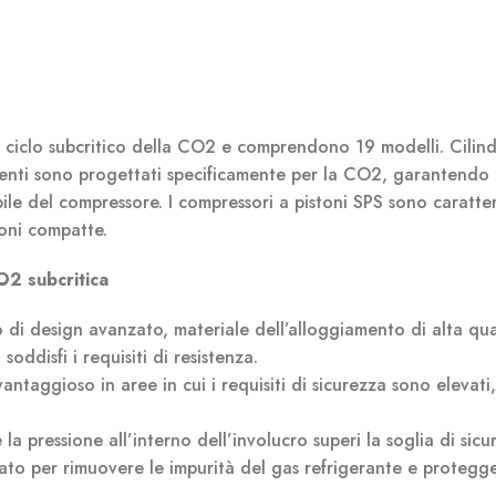
l ciclo subcritico della CO2 e comprendono 19 modelli. Cilind
enti sono progettati specificamente per la CO2, garantendo
ile del compressore. I compressori a pistoni SPS sono caratter
ioni compatte.
O2 subcritica
o di design avanzato, materiale dell’alloggiamento di alta qua
oddisfi i requisiti di resistenza.
antaggioso in aree in cui i requisiti di sicurezza sono elevati
 la pressione all’interno dell’involucro superi la soglia di sicu
rato per rimuovere le impurità del gas refrigerante e protegge