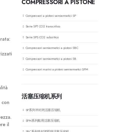
COMPRESSORI A PISTONE
Compressori a pistoni semiermetici SP
Serie SPT CO2 transcritico
Serie SPS CO2 subcritico
rata:
Compressori semiermetici a pistoni SBC
izzati
Compressori semiermetici a pistoni SB
Compressori marini a pistoni semiermetici SPM
lità
活塞压缩机系列
, con
SP系列半封闭活塞压缩机
rezza.
SPM系列船用活塞压缩机
re il
SBC系列半封闭双级活塞压缩机