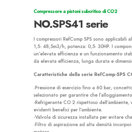
Compressore a pistoni subcritico di CO2
NO.SPS41 serie
I compressori RefComp SPS sono applicabili a
1,5- 48,5m3/h, potenza: 0,5- 30HP. I compon
un’elevata efficienza e un funzionamento stab
da elevata efficienza, lunga durata e dimens
Caratteristiche della serie RefComp-SPS C
-Pressione di esercizio fino a 60 bar, concett
selezionato per garantire che l’alloggiamento s
-Refrigerante CO 2 rispettoso dell’ambiente, v
evidenti benefici per l’ambiente.
-Valvola di sicurezza installata per evitare che
-Filtro di aspirazione ad alta densità incorpo
motore.