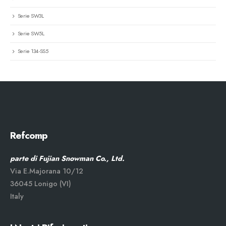
Serie SW3L
Serie SW5L
Serie 134-SS5
Refcomp
parte di Fujian Snowman Co., Ltd.
Via E.Majorana 10/12
36045 Lonigo (VI)
Italy