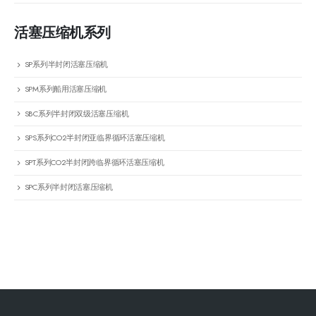
活塞压缩机系列
SP系列半封闭活塞压缩机
SPM系列船用活塞压缩机
SBC系列半封闭双级活塞压缩机
SPS系列CO2半封闭亚临界循环活塞压缩机
SPT系列CO2半封闭跨临界循环活塞压缩机
SPC系列半封闭活塞压缩机