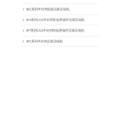
SBC系列半封闭双级活塞压缩机
SPS系列CO2半封闭亚临界循环活塞压缩机
SPT系列CO2半封闭跨临界循环活塞压缩机
SPC系列半封闭活塞压缩机