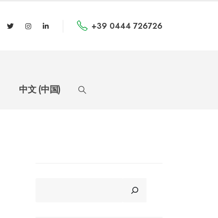
+39 0444 726726
中文 (中国)
CERCA