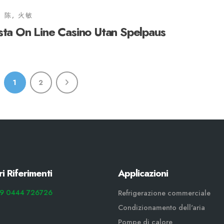
陈, 火敏
sta On Line Casino Utan Spelpaus
1
2
ri Riferimenti
Applicazioni
9 0444 726726
Refrigerazione commerciale
Condizionamento dell'aria
Pompe di calore