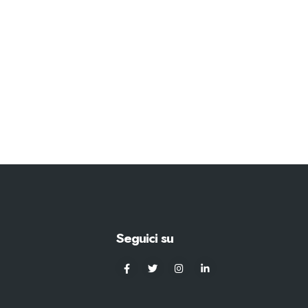
Seguici su