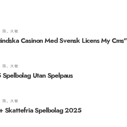
陈, 火敏
ländska Casinon Med Svensk Licens My Cms"
陈, 火敏
 Spelbolag Utan Spelpaus
陈, 火敏
+ Skattefria Spelbolag 2025