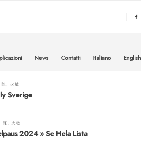
licazioni
News
Contatti
Italiano
English
陈, 火敏
lly Sverige
陈, 火敏
elpaus 2024 » Se Hela Lista