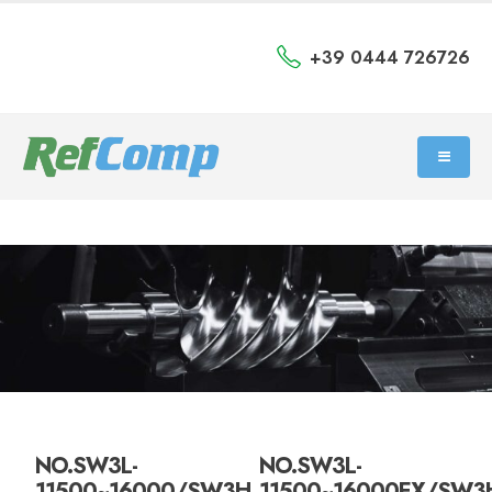
+39 0444 726726
NO.SW3L-
NO.SW3L-
11500~16000/SW3H-
11500~16000EX/SW3