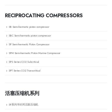
RECIPROCATING COMPRESSORS
SB Semi-hermetic piston compressor
SBC Semi-hermetic piston compressor
SP Semi-hermetic Piston Compressor
SPM Semi-hermetic Piston Marine Compressor
SPS Series CO2 Subcritical
SPT Series CO2 Transcritical
活塞压缩机系列
SP系列半封闭活塞压缩机