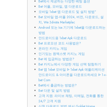
Bet에서 제공하는 다양한 베팅 옵션
Bet 어플, 모바일, 앱 다운로드
모바일 1xbet 앱 다운로드 및 설치 방법"
Bet 모바일 앱-어플 2024, 버전, 다운로드, 설
치, We 3dvista Marketplac
Android 또는 Ios 기기에 1xbet을 다운로드하는
방법
안드로이드용 1xbet Apk 다운로드
Bet 프로모션 코드 사용법은?
온라인 카지노 게임
인기있는 원엑스벳 카지노 게임
Bet 에 입금하는 방법은?
Bet 카지노에서 다양한 게임 선택 탐험하기
Bet 앱 1xbet 모바일 ᐉ 1xbet Apk 애플리케이션
안드로이드 & 아이폰을 다운로드하세요 ᐉ 1-x-
bet Com
Bet에서 출금하는 방법은?
Bet 다운 및 설치 방법
고객 지원: 라이브 채팅, 이메일, 전화를 통한
24/7 고객 지원
신청 다운로드 방법 에서 Goblet Home