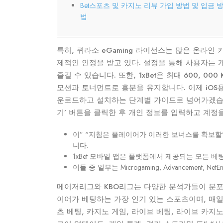
Bet스포츠 및 카지노 리뷰 가입 방법 및 입금 
법
특히, 퀴라소 eGaming 라이선스는 많은 온라인
제적인 인정을 받고 있다. 설정을 통해 사용자는
즐길 수 있습니다. 또한, 1xBet은 최대 600,
모션과 토너먼트로 흥분을 유지합니다. 이제 iOS용 
운로드하고 설치하는 단계별 가이드로 넘어가겠습니다.
기’ 버튼을 클릭한 후 개인 정보를 입력하고 계정
이” “지침은 플레이어가 이러한 보너스를 확보할"
니다.
1xBet 모바일 앱은 플랫폼에서 제공되는 모든 
이들 중 일부는 Microgaming, Advancement, NetEn
메이저리그와 KBO리그는 다양한 분석가들이 분포
이어가 베팅하는 가장 인기 있는 스포츠이며, 매일 tw
츠 베팅, 카지노 게임, 라이브 베팅, 라이브 카지