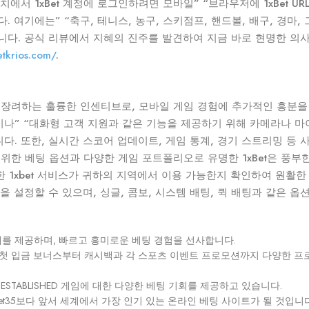
서 1xBet 계정에 로그인하려면 모바일” “브라우저에 1xBet UR
 여기에는” “축구, 테니스, 농구, 스키점프, 핸드볼, 배구, 경마,
니다. 공식 리뷰에서 지혜의 진주를 발견하여 지금 바로 현명한 의사
etkrios.com/
.
 장려하는 훌륭한 인센티브로, 모바일 게임 경험에 추가적인 흥분을
밍이나” “대화형 고객 지원과 같은 기능을 제공하기 위해 카메라나 마
다. 또한, 실시간 스코어 업데이트, 게임 통계, 경기 스트리밍 등 
위한 베팅 옵션과 다양한 게임 포트폴리오로 유명한 1xBet은 풍부
 또한 1xbet 서비스가 귀하의 지역에서 이용 가능한지 확인하여 원활한
 설정할 수 있으며, 싱글, 콤보, 시스템 배팅, 퀵 배팅과 같은 옵
세계를 제공하며, 빠르고 흥미로운 베팅 경험을 선사합니다.
첫 입금 보너스부터 캐시백과 각 스포츠 이벤트 프로모션까지 다양한 
DS ESTABLISHED 게임에 대한 다양한 베팅 기회를 제공하고 있습니다.
et35보다 앞서 세계에서 가장 인기 있는 온라인 베팅 사이트가 될 것입니다