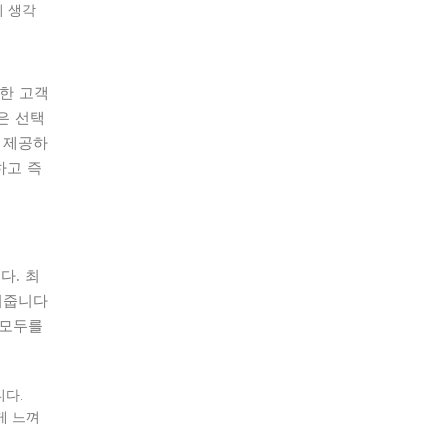
의 생각
위한 고객
은 선택
을 제공하
하고 즉
다. 최
어줍니다
 모두를
니다.
게 느껴