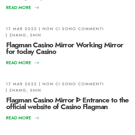
READ MORE
17 MAR 2022
NON CI SONO COMMENTI
ZHANG, SHIN
Flagman Casino Mirror Working Mirror
for today Casino
READ MORE
17 MAR 2022
NON CI SONO COMMENTI
ZHANG, SHIN
Flagman Casino Mirror ᐈ Entrance to the
official website of Casino Flagman
READ MORE