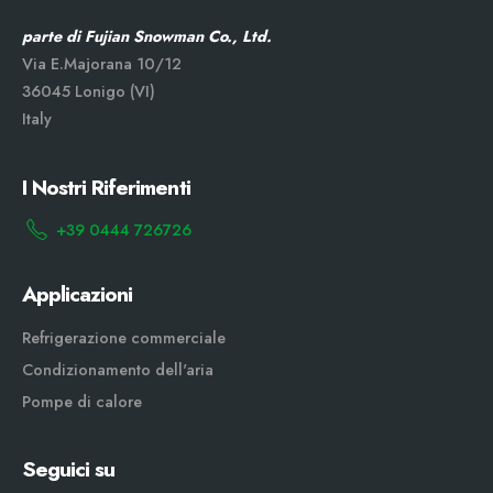
parte di Fujian Snowman Co., Ltd.
Via E.Majorana 10/12
36045 Lonigo (VI)
Italy
I Nostri Riferimenti
+39 0444 726726
Applicazioni
Refrigerazione commerciale
Condizionamento dell'aria
Pompe di calore
Seguici su