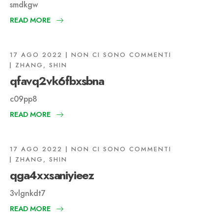
smdkgw
READ MORE
17 AGO 2022
NON CI SONO COMMENTI
ZHANG, SHIN
qfavq2vk6fbxsbna
c09pp8
READ MORE
17 AGO 2022
NON CI SONO COMMENTI
ZHANG, SHIN
qga4xxsaniyieez
3vlgnkdt7
READ MORE