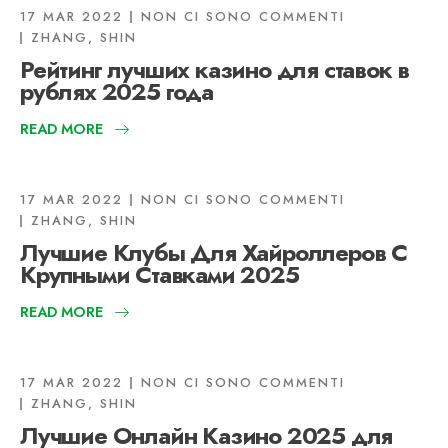
17 MAR 2022
NON CI SONO COMMENTI
ZHANG, SHIN
Рейтинг лучших казино для ставок в
рублях 2025 года
READ MORE
17 MAR 2022
NON CI SONO COMMENTI
ZHANG, SHIN
Лучшие Клубы Для Хайроллеров С
Крупными Ставками 2025
READ MORE
17 MAR 2022
NON CI SONO COMMENTI
ZHANG, SHIN
Лучшие Онлайн Казино 2025 для