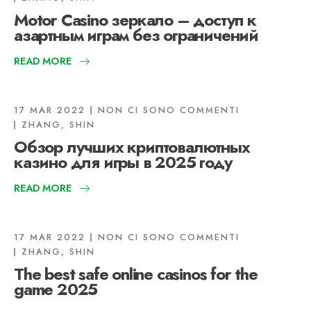
Motor Casino зеркало – доступ к
азартным играм без ограничений
READ MORE
17 MAR 2022
NON CI SONO COMMENTI
ZHANG, SHIN
Обзор лучших криптовалютных
казино для игры в 2025 году
READ MORE
17 MAR 2022
NON CI SONO COMMENTI
ZHANG, SHIN
The best safe online casinos for the
game 2025