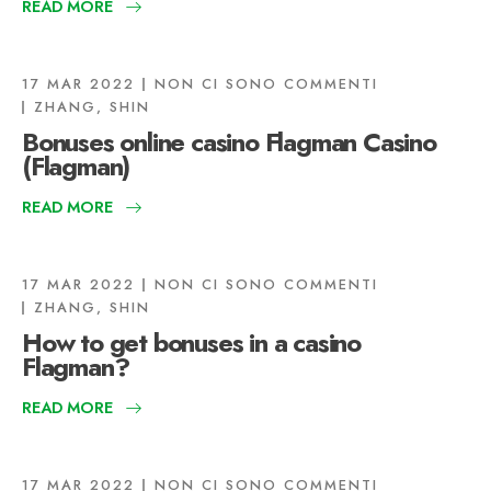
READ MORE
17 MAR 2022
NON CI SONO COMMENTI
ZHANG, SHIN
Bonuses online casino Flagman Casino
(Flagman)
READ MORE
17 MAR 2022
NON CI SONO COMMENTI
ZHANG, SHIN
How to get bonuses in a casino
Flagman?
READ MORE
17 MAR 2022
NON CI SONO COMMENTI