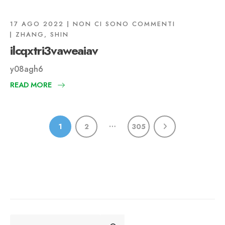
17 AGO 2022
NON CI SONO COMMENTI
ZHANG, SHIN
ilcqxtri3vaweaiav
y08agh6
READ MORE
…
1
2
305
CERCA