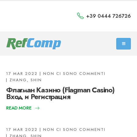
+39 0444 726726
17 MAR 2022
NON CI SONO COMMENTI
ZHANG, SHIN
Флагман Казино (Flagman Casino)
Вход и Регистрация
READ MORE
17 MAR 2022
NON CI SONO COMMENTI
ZHANG, SHIN