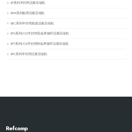
SP系列半封闭活塞压缩机
SPM系列船用活塞压缩机
SBC系列半封闭双级活塞压缩机
SPS系列CO2半封闭亚临界循环活塞压缩机
SPT系列CO2半封闭跨临界循环活塞压缩机
SPC系列半封闭活塞压缩机
Refcomp