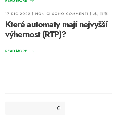
READ MORE
17 DIC 2022
NON CI SONO COMMENTI
林, 潜馨
Které automaty mají nejvyšší
výhernost (RTP)?
READ MORE
CERCA