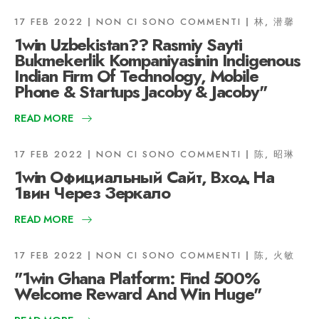
17 FEB 2022
NON CI SONO COMMENTI
林, 潜馨
1win Uzbekistan?? Rasmiy Sayti
Bukmekerlik Kompaniyasinin Indigenous
Indian Firm Of Technology, Mobile
Phone & Startups Jacoby & Jacoby"
READ MORE
17 FEB 2022
NON CI SONO COMMENTI
陈, 昭琳
1win Официальный Сайт, Вход На
1вин Через Зеркало
READ MORE
17 FEB 2022
NON CI SONO COMMENTI
陈, 火敏
"1win Ghana Platform: Find 500%
Welcome Reward And Win Huge"