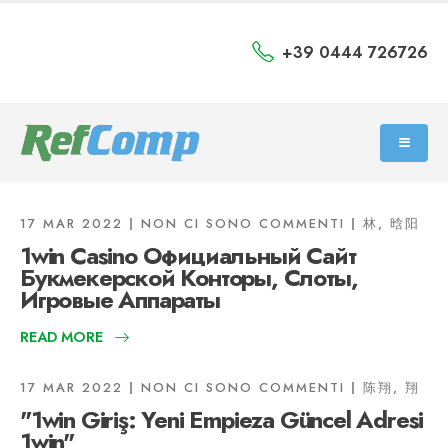
+39 0444 726726
17 MAR 2022
NON CI SONO COMMENTI
林, 晗阳
1win Casino Официальный Сайт
Букмекерской Конторы, Слоты,
Игровые Аппараты
READ MORE
17 MAR 2022
NON CI SONO COMMENTI
陈翔, 翔
"1win Giriş: Yeni Empieza Güncel Adresi
1win"