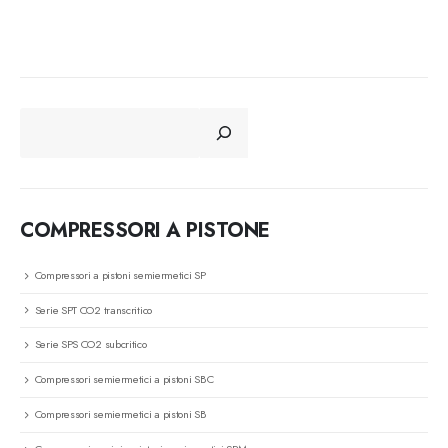
CERCA
COMPRESSORI A PISTONE
Compressori a pistoni semiermetici SP
Serie SPT CO2 transcritico
Serie SPS CO2 subcritico
Compressori semiermetici a pistoni SBC
Compressori semiermetici a pistoni SB