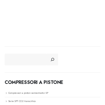
CERCA
COMPRESSORI A PISTONE
Compressori a pistoni semiermetici SP
Serie SPT CO2 transcritico